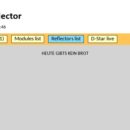
:46
1)
Modules list
Reflectors list
D-Star live
HEUTE GIBTS KEIN BROT